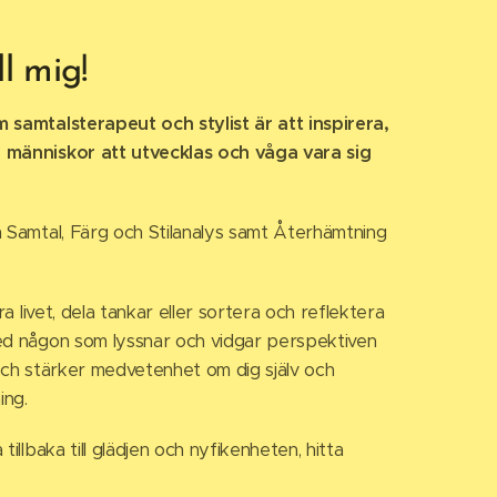
l mig!
m samtalsterapeut och stylist är
att inspirera,
 människor att utvecklas och våga vara sig
m Samtal, Färg och Stilanalys samt Återhämtning
ra livet, dela tankar eller sortera och reflektera
ed någon som lyssnar och vidgar perspektiven
 och stärker medvetenhet om dig själv och
ing.
tillbaka till glädjen och nyfikenheten, hitta