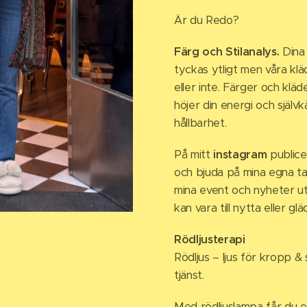
Är du Redo?
Färg och Stilanalys.
Dina 
tyckas ytligt men våra kläd
eller inte. Färger och klä
höjer din energi och självk
hållbarhet.
På mitt
instagram
publice
och bjuda på mina egna ta
mina event och nyheter ut.
kan vara till nytta eller glä
Rödljusterapi
Rödljus – ljus för kropp & s
tjänst.
Med rödljuslampa får du e