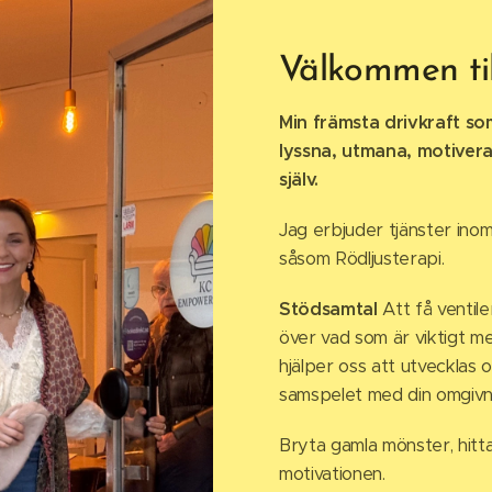
Välkommen til
Min främsta drivkraft so
lyssna, utmana, motivera
själv
.
Jag erbjuder tjänster ino
såsom Rödljusterapi.
Stödsamtal
Att få ventile
över vad som är viktigt m
hjälper oss att utvecklas
samspelet med din omgivn
Bryta gamla mönster, hitta 
motivationen.