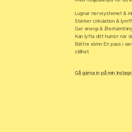
Lugnar nervsystemet & mi
Stärker cirkulation & lymf
Ger energi & återhämtning 
Kan lyfta ditt humör när 
Bättre sömn En paus i var
stillhet
Gå gärna in på min Instagra