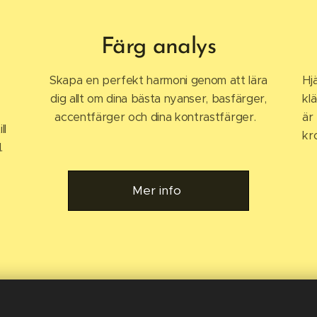
Färg analys
Skapa en perfekt harmoni genom att lära
Hj
dig allt om dina bästa nyanser, basfärger,
klä
accentfärger och dina kontrastfärger.
är
ll
kr
.
Mer info