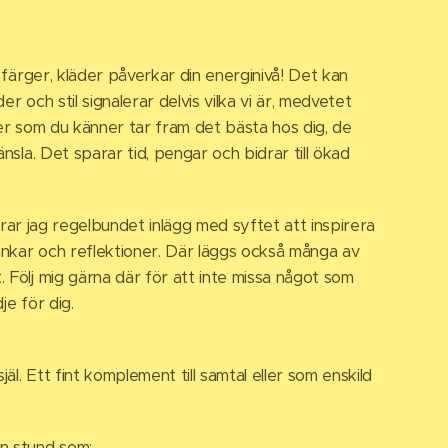
färger, kläder påverkar din energinivå! Det kan
er och stil signalerar delvis vilka vi är, medvetet
der som du känner tar fram det bästa hos dig, de
änsla. Det sparar tid, pengar och bidrar till ökad
rar jag regelbundet inlägg med syftet att inspirera
nkar och reflektioner. Där läggs också många av
 Följ mig gärna där för att inte missa något som
dje för dig.
jäl. Ett fint komplement till samtal eller som enskild
n stund som: